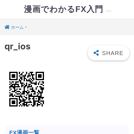
漫画でわかるFX入門
ホーム
qr_ios
FX漫画一覧